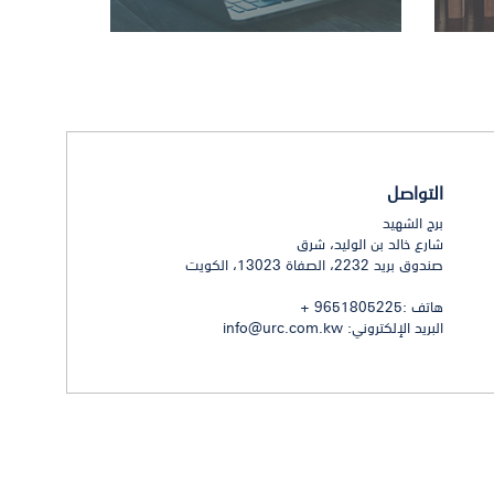
قة الهيئة على إضافة غرض لأغراض التعامل بأسهم
التواصل
برج الشهيد
 محلي
شارع خالد بن الوليد، شرق
صندوق بريد 2232، الصفاة 13023، الكويت
هاتف :9651805225 +
البريد الإلكتروني:
info@urc.com.kw
المتحدة للسنة المالية المنتهية في 31/12/2025
جتماع مجلس إدارتها