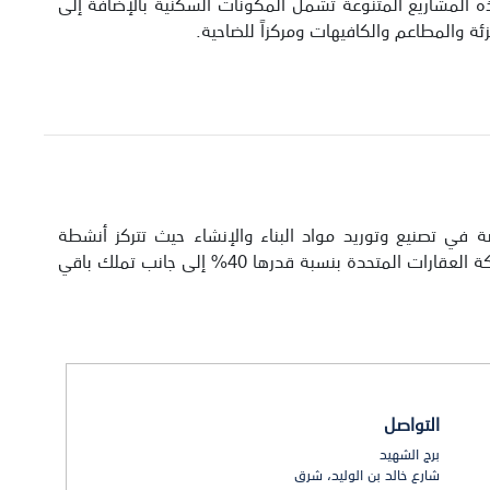
ه المشاريع المتنوعة تشمل المكونات السكنية بالإضافة إلى
زئة والمطاعم والكافيهات ومركزاً للضاحية.
كة كويتية رائدة متخصصة في تصنيع وتوريد مواد البناء والإنشاء حيث تتركز أنشطة
الشركة في تصنيع وتوريد الخرسانة الجاهزة، ومواد البناء الكيماوية والمملوكة لشركة العقارات المتحدة بنسبة قدرها 40% إلى جانب تملك باقي
التواصل
برج الشهيد
شارع خالد بن الوليد، شرق