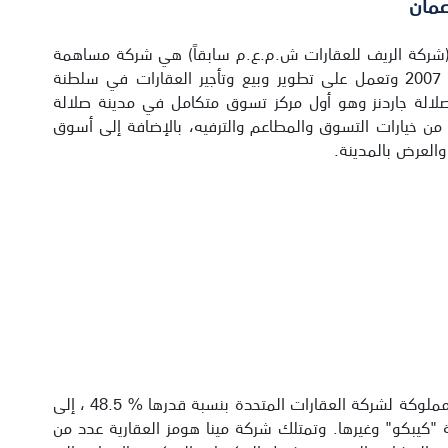
ُمان
ن (شركة الريف للعقارات ش.م.ع.م سابقاً) هي شركة مساهمة
عمانية مقفلة تأسست في عام 2007 وتعمل على تطوير وبيع وتأجير العقارات في سلطنة
لالة جاردنز وهو أول مركز تسوق متكامل في مدينة صلالة
 من خيارات التسوق والمطاعم والترفيه، بالإضافة إلى أسوق
والعرض بالمدينة.
شركة مينا هومز العقارية (ش.م.ك-مقفلة)، وهي شركة مساهمة كويتية مقفلة مملوكة لشركة العقارات المتحدة بنسبة قدرها % 48.5 ، إلى
كيبكو" وغيرها. وتمتلك شركة مينا هومز العقارية عدد من