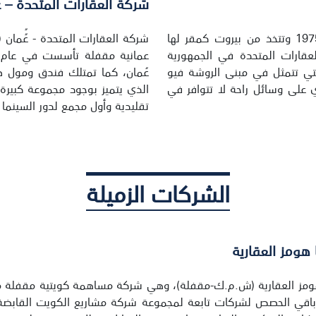
شركة العقارات المتحدة – ع
تأسست الشركة اللبنانية للعقارات المتحدة (القابضة) عام 1975 وتتخذ من بيروت كمقر لها
شركة العقارات المتحدة - عُُما
لعقارات المتحدة في الجمهورية
التي تتمثل في مبنى الروشة فيو
عُمان، كما تمتلك فندق ومول ص
 على وسائل راحة لا تتوافر في
الذي يتميز بوجود مجموعة كبيرة
تقليدية وأول مجمع لدور السينما 
الشركات الزميلة
هومز العقارية
اقي الحصص لشركات تابعة لمجموعة شركة مشاريع الكويت القابضة "