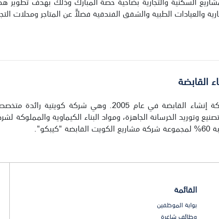
مشاريع السكنية والتجارية بضاحية حصة المبارك وذلك بهدف تطوير هذ
ارية والعيادات الطبية والشقق الفندقية فضلاًً عن المتاجر ومحلات التج
ء القابضة
تأسست شركة إنشاء القابضة في عام 2005. وهي شر
ة "كيبكو".
القائمة
بوابة الموظفين
وظائف شاغرة