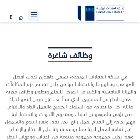
عن الشركة
المشاريع
وظائف شاغرة
علاقات المستثمرين
الاستدامة
في شركة العقارات المتحدة، نسعى جاهدين لجذب أفضل
المواهب وتطويرها والاحتفاظ بها من خلال تقديم حزم المكافآت
الأخبار
والمزايا التنافسية والكثير من الفرص للتعلم وتطوير وظائف مجزية.
انضم إلينا
بغض النظر عن المستوى الذي تبدأ به ، فإن فرص النمو لديك
هائلة. كل ما تحتاجه هو السلوك الصحيح والعمل الجاد والالتزام.
تواصل معنا
نحن نؤمن بالموهوبين لدينا ، ونمنحهم الأدوات والاستقلالية ،
فهم بحاجة إلى القيام بعمل رائع. نحن نقدر ونعزز التنوع والشمول
في ثقافة العمل لدينا مما يوسع قدرتنا على الابتكار والإبداع.
وهذا يجلب مجموعة مجموعة متنوعة من الخبرات ووجهات النظر