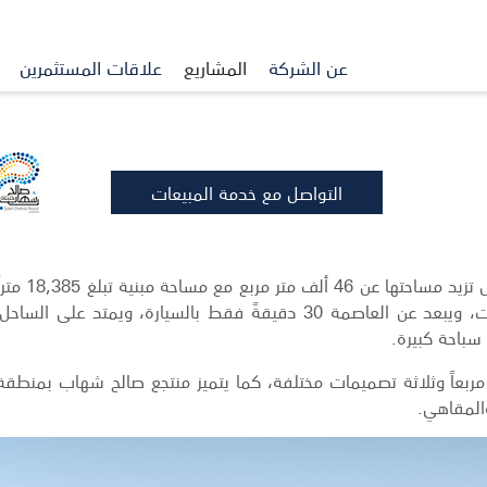
عن الشركة
المشاريع
علاقات المستثمرين
التواصل مع خدمة المبيعات
يضم منتجع صالح شهاب، الذي شُيِّد على قطعة
105 شاليه ويقع في منطقة الجليعة جنوب الكويت، ويبعد عن العاصمة 30 دقيقةً فقط بالسيارة، ويمتد عل
سباحة كبيرة.
سط المساحة المبنية لكلِّ شاليه 227 متراً مربعاً وثلاثة تصميمات مختلفة، كما يتميز منتجع صالح شهاب بمن
المقاهي.