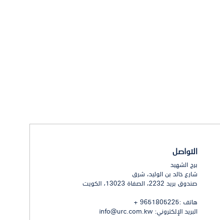
التواصل
برج الشهيد
شارع خالد بن الوليد، شرق
صندوق بريد 2232، الصفاة 13023، الكويت
هاتف :9651805225 +
البريد الإلكتروني:
info@urc.com.kw