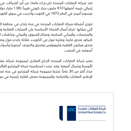
تعد شركة العقارات المتحدة (ش.م.ك-عامة) من أبرز الشركات في
مرسوم أميري في العام 1973 في الكويت وأدرجت في سوق الكويت للأوراق المالية في العام 1984.
تتوزع أنشطة شركة العقارات المتحدة في عدة بلدان في منطقة الشر
التي تملكها. تتركز أعمال الشركة الأساسية على العمليات العقارية و
والمنتجعات، والمباني السكنية، ومراكز التسوق، والمباني وناطحات 
فندق هيلتون القاهرة هليوبوليس وفندق والدورف أستوريا وأسوار 
أسوفيد في المغرب.
تعتبر شركة العقارات المتحدة الذراع العقاري لمجموعة شركة م
الأوسط وشمال أفريقيا. وقد نجحت استراتيجية شركة المشاريع القا
مدار أكثر من 30 عاماً. تنشط مجموعة شركة المشاريع 
الإعلام، العقارات والصناعة. وللمجموعة حصص مُلكية رئيسية في بن