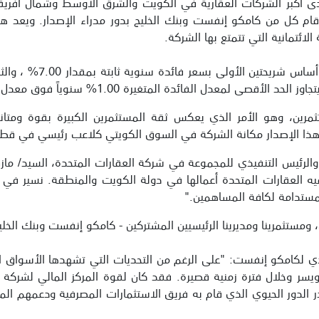
ى أكبر الشركات العقارية في الكويت والشرق الأوسط وشمال أفريقي
ينار كويتي لأجل 5سنوات حيث قام كل من كامكو إنفست وبنك الخليج بدور مدراء الإصد
لائتمانية التي تتمتع بها الشركة.
ل الفائدة المتغيرة 1.00% سنوياً فوق معدل الفائدة الثابتة.
ين، وهو الأمر الذي يعكس ثقة المستثمرين الكبيرة بقوة ومتانة 
ّز هذا الإصدار مكانة الشركة في السوق الكويتي كلاعب رئيسي في قطا
لرئيس التنفيذي للمجموعة في شركة العقارات المتحدة، السيد/ مازن 
يه العقارات المتحدة أعمالها في دولة الكويت والمنطقة. نسير في
مستدامة لكافة المساهمين."
 ومستثمرينا ومديرينا الرئيسيين المشتركين - كامكو إنفست وبنك الخ
ي لكامكو إنفست: "على الرغم من التحديات التي تشهدها الأسواق الم
 ويسر وخلال فترة زمنية قصيرة. فقد كان لقوة المركز المالي لشركة ا
در الدور الحيوي الذي قام به فريق الاستثمارات المصرفية ودعمهم ال