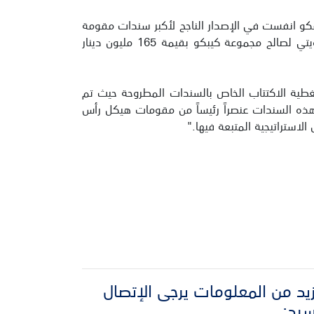
كو انفست في الإصدار الناجح لأكبر سندات مقومة
بالدينار الكويتي في القطاع العقاري، وذلك بعد أشهر قليلة من نجاحنا معاً في إصدار أكبر سندات مقومة بالدينار الكويتي لصالح مجموعة كيبكو بقيمة 165 مليون دينار
تغطية الاكتتاب الخاص بالسندات المطروحة حيث تم
متحدة. وتُعد هذه السندات عنصراً رئيساً من مقومات هيكل رأس
لاستراتيجية المتبعة فيها."
يد من المعلومات يرجى الإتصال
سيد: