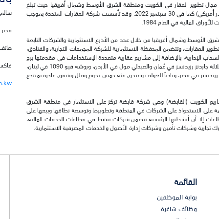
 مجال تطوير العقار في الكويت ومنطقة الشرق الأوسط وشمال أفريقيا حيث تبلغ
سالم 
إجمالي قيمة أصولها 610 مليون دينار كويتي تقريباً (1.96 مليار دولار أمريكي) كما في 30 سبتمبر 2022. وقد تأسست شركة العقارات المتحدة بموجب
مدير 
ق الأوسط وشمال أفريقيا من خلال عدد من الأذرع الاستثمارية والشركات التابعة
هاتف: 22953674 
تطوير العقارات، وتتضمن المحفظة الاستثمارية للشركة المجمعات التجارية، والفنادق،
السحاب الإدارية، بالإضافة إلى مشاريع عقارية متعددة الإستخدامات في مقدمتها برج
فاكس: 2441003
كيبكو، فندق مارينا، ومارينا مول في الكويت، صلالة جاردنز مول وصلالة جاردنز رزيدنسز في عُمان والعبدلي مول في الأردن، وروشه فيو 1090 في لبنان،
رزيدنسز في مصر، ونادياً للغولف وفندق فئة خمس نجوم وفلل وشقق فاخرة بمنتجع
m.kw
شاريع الكويت (القابضة) وهي شركة قابضة تركز على الاستثمار في منطقة الشرق
ئمة على الاستحواذ على الشركات في المنطقة وتطويرها وتوسعة نطاقها وبيعها على
في عدة قطاعات إلا أن أنشطتها الرئيسية تتضمن شركات تنشط في قطاعات الخدمات المالية،
وك تجارية وشركات تأمين وشركات إدارة الأصول والخدمات المصرفية الاستثمارية.
القائمة
بوابة الموظفين
وظائف شاغرة