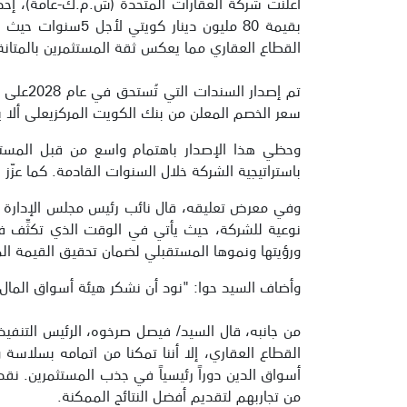
أعلنت شركة العقارات المتحدة (ش.م.ك-عامة)، إحد
بقيمة 80 مليون د
القطاع العقاري مما يعكس ثقة المستثمرين بالمتانة ا
سعر الخصم المعلن من بنك الكويت المركزيعلى ألا يتجاوز الحد الأقصى لمعد
وحظي هذا الإصدار باهتمام واسع من قبل المستثمر
باستراتيجية الشركة خلال السنوات القادمة. كما عز
وفي معرض تعليقه، قال نائب رئيس مجلس الإدارة وا
نوعية للشركة، حيث يأتي في الوقت الذي تكثِّف ف
ورؤيتها ونموها المستقبلي لضمان تحقيق القيمة ال
وأضاف السيد حوا: "نود أن نشكر هيئة أسواق المال،
من جانبه، قال السيد/ فيصل صرخوه، الرئيس التنفيذ
القطاع العقاري، إلا أننا تمكنا من اتمامه بسلاسة
أسواق الدين دوراً رئيسياً في جذب المستثمرين. نق
من تجاربهم لتقديم أفضل النتائج الممكنة.