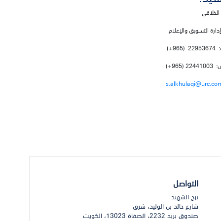
الخلاقي
إدارة التسويق والإعلام
(965+)
2 (965+)
s.alkhulaqi@urc.co
التواصل
برج الشهيد
شارع خالد بن الوليد، شرق
صندوق بريد 2232، الصفاة 13023، الكويت