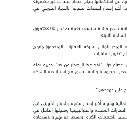
ا، عن استكمالها بنجاح إصدار سندات غير مضمونة
ار. ويعد هذا أكبر إصدار لسندات مقومة بالدينار الكويتي في
تم إصدار السندات التي تُستحق في عام 2028على أساس شريحتين الأولى بسعر فائدة سنوية ثابتة بمقدار 7.00% ، والثانية بسعر فائدة سنوية متغيرة بمقدار 3.00%فوق
المركز المالي لشركة العقارات المتحدةوإيمانهم
ع تطوير العقارات.
عصام حوّا: "يُعد هذا الإصدار من حيث حجمه نقلة
 خطى مدروسة وثابتة تتسق مع استراتيجية الشركة
ليج على جهودهم".
الية وكونه أكبر إصدار مقوم بالدينار الكويتي في
لعقارات المتحدة واستراتيجيتها وسجلها الحافل في
مستمر للصفقات الكبرى وتسخير خبراتهم والاستفادة