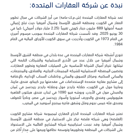
نبذة عن شركة العقارات المتحدة‎:
تعد شركة العقارات المتحدة (ش.م.ك-عامة) من أبرز الشركات في مجال تطوير
العقار في الكويت ومنطقة الشرق الأوسط وشمال أفريقيا حيث تبلغ إجمالي
قيمة أصولها 689 مليون دينار كويتي تقريباً (2.25 مليار دولار أمريكي) كما في
30 يونيو 2025. وقد تأسست شركة العقارات المتحدة بموجب مرسوم أميري
في العام 1973 في الكويت وأدرجت في سوق الكويت للأوراق المالية في العام
1984.
تتوزع أنشطة شركة العقارات المتحدة في عدة بلدان في منطقة الشرق الأوسط
وشمال أفريقيا من خلال عدد من الأذرع الاستثمارية والشركات التابعة التي
تملكها. تتركز أعمال الشركة الأساسية على العمليات العقارية وتطوير العقارات،
وتتضمن المحفظة الاستثمارية للشركة المجمعات التجارية، والفنادق، والمنتجعات،
والمباني السكنية، ومراكز التسوق، والمباني وناطحات السحاب الإدارية، بالإضافة
إلى مشاريع عقارية متعددة الإستخدامات في مقدمتها برج كيبكو، فندق مارينا،
ومارينا مول في الكويت، صلالة جاردنز مول وصلالة جاردنز رزيدنسز في عُمان
والعبدلي مول في الأردن، وروشه فيو 1090 في لبنان، فندق هيلتون القاهرة
هليوبوليس وفندق والدورف أستوريا وأسوار رزيدنسز في مصر، ونادياً للغولف
وفندق فئة خمس نجوم وفلل وشقق فاخرة بمنتجع أسوفيد في المغرب.
تعتبر شركة العقارات المتحدة الذراع العقاري لمجموعة شركة مشاريع الكويت
(القابضة) وهي شركة قابضة تركز على الاستثمار في منطقة الشرق الأوسط
وشمال أفريقيا. وقد نجحت استراتيجية شركة المشاريع القائمة على الاستحواذ
على الشركات في المنطقة وتطويرها وتوسعة نطاقها وبيعها على مدار أكثر من