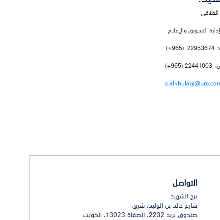
الخلاقي
إدارة التسويق والإعلام
(965+)
2 (965+)
s.alkhulaqi@urc.co
التواصل
برج الشهيد
شارع خالد بن الوليد، شرق
صندوق بريد 2232، الصفاة 13023، الكويت