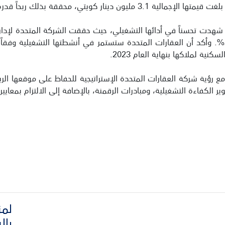
قة بذلك ربحاً قدره 1.2 مليون دينار كويتي.
د شهدت تحسناً في أدائها التشغيلي، حيث حققت الشركة المتحدة لإدار
زيادة في الإيرادات من الخدمات العقارية بنسبة 27%. وأكد أن العقارات المتحدة ستستمر في أنشط
ة لملاكها بنهاية العام 2023.
 رؤية شركة العقارات المتحدة الإستراتيجية للحفاظ على موقعها الري
 الكفاءة التشغيلية، ومبادرات الرقمنة، بالإضافة إلى الالتزام بمعايير
لمز
بال