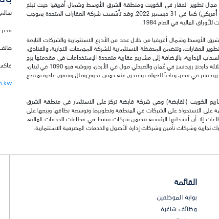
 مجال تطوير العقار في الكويت ومنطقة الشرق الأوسط وشمال أفريقيا حيث تبلغ
سالم 
إجمالي قيمة أصولها 668 مليون دينار كويتي تقريباً (2.2مليار دولار أمريكي) كما في 31 ديسمبر 2022. وقد تأسّست شركة العقارات المتحدة بموجب
مدير 
ق الأوسط وشمال أفريقيا من خلال عدد من الأذرع الاستثمارية والشركات التابعة
هاتف: 22953674 
تطوير العقارات، وتتضمن المحفظة الاستثمارية للشركة المجمعات التجارية، والفنادق،
السحاب الإدارية، بالإضافة إلى مشاريع عقارية متعددة الإستخدامات في مقدمتها برج
فاكس: 2441003
كيبكو، فندق مارينا، ومارينا مول في الكويت، صلالة جاردنز مول وصلالة جاردنز رزيدنسز في عُمان والعبدلي مول في الأردن، وروشه فيو 1090 في لبنان،
رزيدنسز في مصر، ونادياً للغولف وفندق فئة خمس نجوم وفلل وشقق فاخرة بمنتجع
m.kw
شاريع الكويت (القابضة) وهي شركة قابضة تركز على الاستثمار في منطقة الشرق
ئمة على الاستحواذ على الشركات في المنطقة وتطويرها وتوسعة نطاقها وبيعها على
في عدة قطاعات إلا أن أنشطتها الرئيسية تتضمن شركات تنشط في قطاعات الخدمات المالية،
وك تجارية وشركات تأمين وشركات إدارة الأصول والخدمات المصرفية الاستثمارية.
القائمة
بوابة الموظفين
وظائف شاغرة