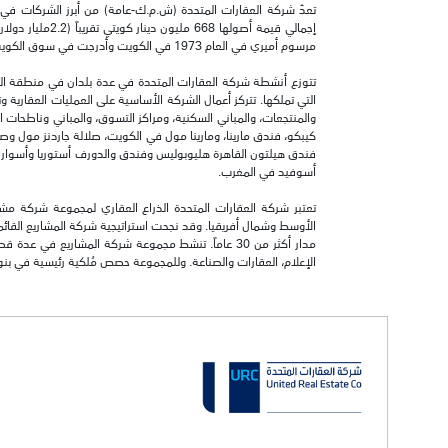
تعدّ شركة العقارات المتحدة (ش.م.ك-عامة) من أبرز الشركات في
مرسوم أميري في العام 1973 في الكويت وأدرجت في سوق الكويت للأوراق المالية في العام 1984.
تتوزع أنشطة شركة العقارات المتحدة في عدة بلدان في منطقة الشر
التي تملكها. تتركز أعمال الشركة الأساسية على العمليات العقارية و
والمنتجعات، والمباني السكنية، ومراكز التسوق، والمباني وناطحات 
فندق هيلتون القاهرة هليوبوليس وفندق والدورف أستوريا وأسوار 
أسوفيد في المغرب.
تعتبر شركة العقارات المتحدة الذراع العقاري لمجموعة شركة م
الأوسط وشمال أفريقيا. وقد نجحت استراتيجية شركة المشاريع القا
مدار أكثر من 30 عاماً. تنشط مجموعة شركة المشاريع 
الإعلام، العقارات والصناعة. وللمجموعة حصص مُلكية رئيسية في بن