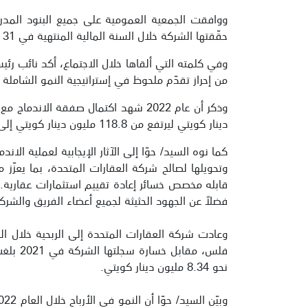
ووافقت الجمعية العمومية على جميع البنود المدرج
حقّقتها الشركة خلال السنة المالية المنتهية في 31 ديسمبر 2022.
من إحراز تقدّم ملحوظ في إستراتيجية النمو الشاملة ل
دينار كويتي ليرتفع من 118.8 مليون دينار كويتي إلى 143.1 مليون دينار كويتي تقريباً.
كما نوه السيد/ حوّا إلى الآثار الإيجابية لعملية ال
وتحويلها لصالح شركة العقارات المتحدة، بما يعزّز
قابله مخصص خسائر إعادة تقييم استثمارات عقارية.
فضلاً عن الجهود الحثيثة لجميع أعضاء الفريق والشر
نحو 8.34 مليون دينار كويتي.