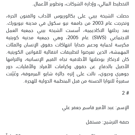
التخطيط المالي، وإدارة الشركات، وتطوير الأعمال.
حصلت الشيخة بيبي على بكالوريوس الآداب والفنون الحرة،
وتخرجت عام 2003 من جامعة نيو سكول في مدينة نيويورك.
بعد رحلتها الاكاديمية، أسست الشيخة بيبي جمعية العمل
الاجتماعي (SWS) عام 2005، وهي جمعية مدنية كويتية
مكرسة لحماية ودعم ضحايا انتهاكات حقوق الإنسان والفئات
المهمشة، الذين تعرضوا لتطبيقات انتقائية للقوانين الكويتية.
كان لارتكاز بوصلتها الأخلاقية تجاه القيم الإنسانية، والتزامها
الأصيل بالدفاع عن حقوق وكرامات الأفراد والأقليات، دور
جوهري وحيوي، نالت على إثره جائزة شايو المرموقة، وعُيّنت
سفيرةً للنوايا الحسنة من قبل المنظمة الدولية للهجرة.
# 2
الإسم: عبد الأمير قاسم جعفر علي
صفة الترشيح: مستقل