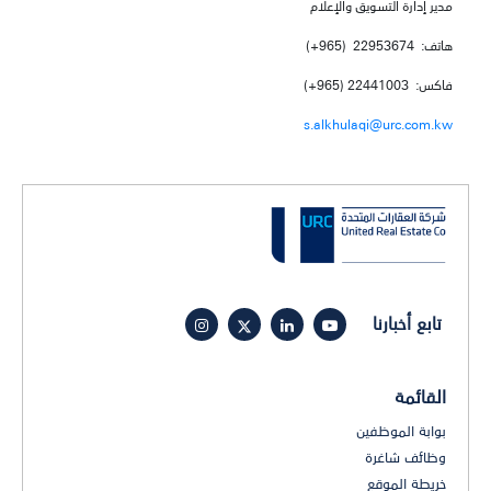
مدير إدارة التسويق والإعلام
هاتف: 22953674 (965+)
فاكس: 22441003 (965+)
s.alkhulaqi@urc.com.kw
تابع أخبارنا
القائمة
بوابة الموظفين
وظائف شاغرة
خريطة الموقع