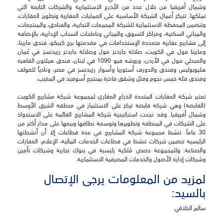
وشمال أفريقيا من خلال عدد من الأذرع الاستثمارية والشركات التابعة التي
تملكها. تتركز أعمال الشركة الأساسية على العمليات العقارية وتطوير العقارات،
وتتضمن المحفظة الاستثمارية للشركة المجمعات التجارية، والفنادق، والمنتجعات،
والمباني السكنية، ومراكز التسوق، والمباني وناطحات السحاب الإدارية، بالإضافة
إلى مشاريع عقارية متعددة الإستخدامات في مقدمتها برج كيبكو، فندق مارينا،
ومارينا مول في الكويت، صلالة جاردنز مول وصلالة جاردنز رزيدنسز في عُمان
والعبدلي مول في الأردن، وروشه فيو 1090 في لبنان، فندق هيلتون القاهرة
هليوبوليس وفندق والدورف أستوريا وأسوار رزيدنسز في مصر، ونادياً للغولف
وفندق فئة خمس نجوم وفلل وشقق فاخرة بمنتجع أسوفيد في المغرب.
تعتبر شركة العقارات المتحدة الذراع العقاري لمجموعة شركة مشاريع الكويت
(القابضة) وهي شركة قابضة تركز على الاستثمار في منطقة الشرق الأوسط
وشمال أفريقيا. وقد نجحت استراتيجية شركة المشاريع القائمة على الاستحواذ
على الشركات في المنطقة وتطويرها وتوسعة نطاقها وبيعها على مدار أكثر من
30 عاماً. تنشط مجموعة شركة المشاريع في عدة قطاعات إلا أن أنشطتها
الرئيسية تتضمن شركات تنشط في قطاعات الخدمات المالية، الإعلام، العقارات
والصناعة. وللمجموعة حصص مُلكية رئيسية في بنوك تجارية وشركات تأمين
وشركات إدارة الأصول والخدمات المصرفية الاستثمارية.
لمزيد من المعلومات يرجى الإتصال
بالسيد:
سالم الخلاقي